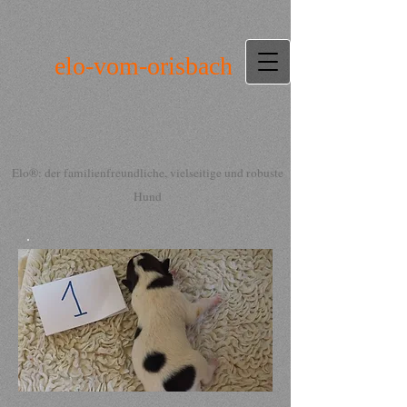
elo-vom-orisbach
Elo®: der familienfreundliche, vielseitige und robuste
Hund