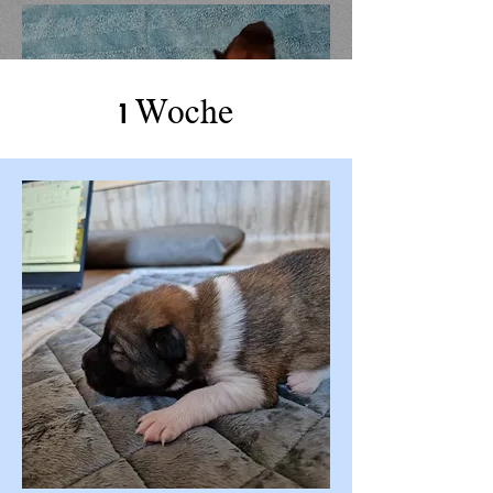
1 Woche
Charlie am Tag 1
22.05.2023
08.00h
328g
m