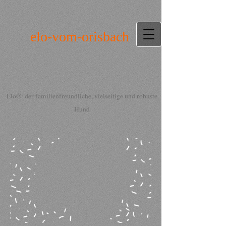
elo-vom-orisbach
Elo®: der familienfreundliche, vielseitige und robuste
Hund