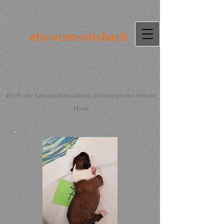
elo-vom-orisbach
Elo®: der familienfreundliche, vielseitige und robuste
Hund