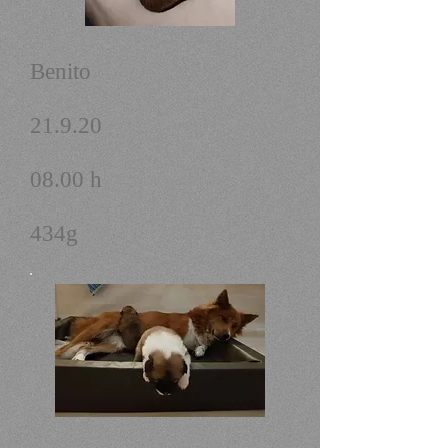
Benito
21.9.20
08.00 h
434g